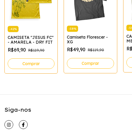
-
5
-
58
%
-
42
%
CA
Camiseta Florescer -
CAMISETA "JESUS FC"
ME
XG
- AMARELA - DRY FIT
R$
R$49,90
R$69,90
R$119,90
R$119,90
Comprar
Comprar
Siga-nos