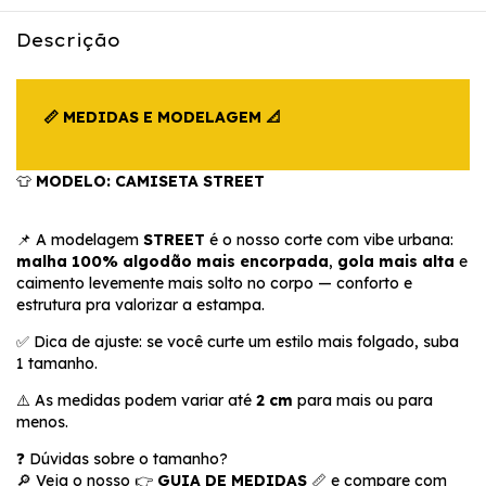
Descrição
📏 MEDIDAS E MODELAGEM 📐
👕
MODELO: CAMISETA STREET
📌 A modelagem
STREET
é o nosso corte com vibe urbana:
malha 100% algodão mais encorpada
,
gola mais alta
e
caimento levemente mais solto no corpo — conforto e
estrutura pra valorizar a estampa.
✅ Dica de ajuste: se você curte um estilo mais folgado, suba
1 tamanho.
⚠️ As medidas podem variar até
2 cm
para mais ou para
menos.
❓ Dúvidas sobre o tamanho?
🔎 Veja o nosso 👉
GUIA DE MEDIDAS
📏 e compare com