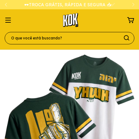
🕶️TROCA GRÁTIS, RÁPIDA E SEGURA 📥✅