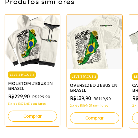
Produtos similares
LEVE 3 PAGUE 2
LEVE 3 PAGUE 2
LE
MOLETOM JESUS IN
OVERSIZED JESUS IN
CA
BRASIL
BRASIL
BR
R$229,90
R$299,90
R$139,90
R$
R$149,90
3
x
de
R$76,63
sem juros
2
x
de
R$69,95
sem juros
2
x
Comprar
Comprar