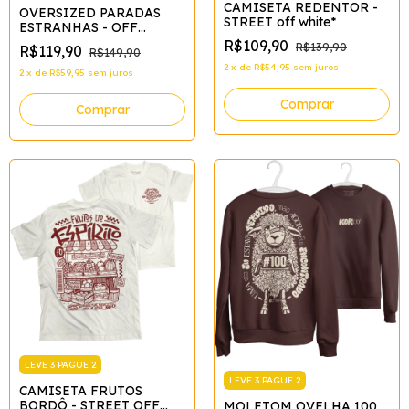
CAMISETA REDENTOR -
OVERSIZED PARADAS
STREET off white*
ESTRANHAS - OFF
WHITE*
R$109,90
R$139,90
R$119,90
R$149,90
2
x
de
R$54,95
sem juros
2
x
de
R$59,95
sem juros
Comprar
Comprar
LEVE 3 PAGUE 2
LEVE 3 PAGUE 2
CAMISETA FRUTOS
BORDÔ - STREET OFF
MOLETOM OVELHA 100