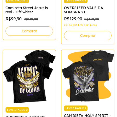
LEVE 3 PAGUE 2
LEVE 3 PAGUE 2
Camiseta Street Jesus is
OVERSIZED VALE DA
real - Off white*
SOMBRA 2.0
R$99,90
R$129,90
R$119,90
R$149,90
2
x
de
R$64,95
sem juros
Comprar
Comprar
LEVE 3 PAGUE 2
LEVE 3 PAGUE 2
CAMISETA HOLY SPIRIT -