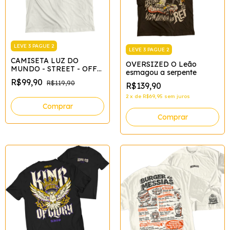
LEVE 3 PAGUE 2
LEVE 3 PAGUE 2
CAMISETA LUZ DO
OVERSIZED O Leão
MUNDO - STREET - OFF
esmagou a serpente
WHITE*
R$99,90
R$119,90
R$139,90
2
x
de
R$69,95
sem juros
Comprar
Comprar