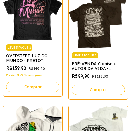
LEVE 3 PAGUE 2
OVERSIZED LUZ DO
LEVE 3 PAGUE 2
MUNDO - PRETO*
PRÉ-VENDA Camiseta
R$139,90
AUTOR DA VIDA -
R$149,90
MARROM - STREET*
2
x
de
R$69,95
sem juros
R$99,90
R$119,90
Comprar
Comprar