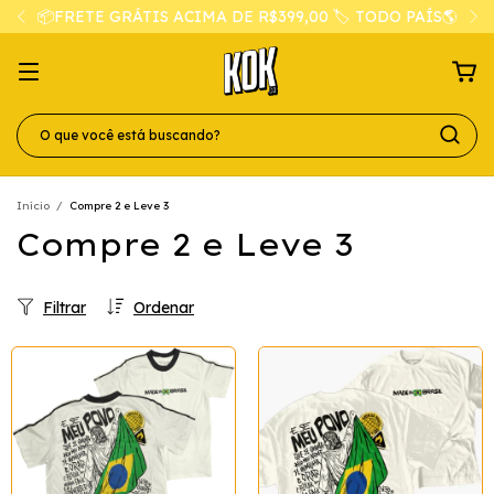
📦FRETE GRÁTIS ACIMA DE R$399,00 🏷️ TODO PAÍS🌎
Início
/
Compre 2 e Leve 3
Compre 2 e Leve 3
Filtrar
Ordenar