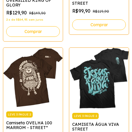
OVERSIZED KING OF
STREET
GLORY
R$99,90
R$119,90
R$129,90
R$149,90
2
x
de
R$64,95
sem juros
Comprar
Comprar
LEVE 3 PAGUE 2
LEVE 3 PAGUE 2
Camiseta OVELHA 100
CAMISETA ÁGUA VIVA
MARROM - STREET*
STREET