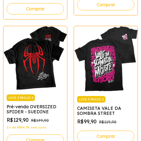
Comprar
Comprar
LEVE 3 PAGUE 2
LEVE 3 PAGUE 2
Pré-venda OVERSIZED
CAMISETA VALE DA
SPIDER - SUEDINE
SOMBRA STREET
R$129,90
R$149,90
R$99,90
R$119,90
2
x
de
R$64,95
sem juros
Comprar
Comprar