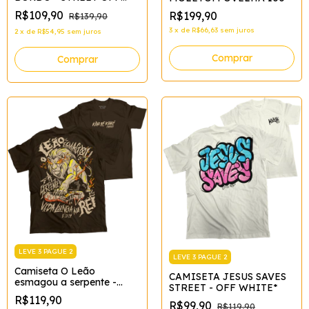
WHITE*
R$109,90
R$199,90
R$139,90
3
x
de
R$66,63
sem juros
2
x
de
R$54,95
sem juros
Comprar
Comprar
LEVE 3 PAGUE 2
LEVE 3 PAGUE 2
Camiseta O Leão
CAMISETA JESUS SAVES
esmagou a serpente -
STREET - OFF WHITE*
STREET
R$119,90
R$99,90
R$119,90