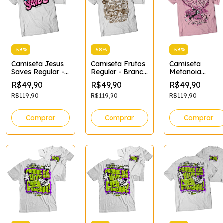
-
58
%
-
58
%
-
58
%
Camiseta Jesus
Camiseta Frutos
Camiseta
Saves Regular -
Regular - Branca
Metanoia
XG
- XGG
Regular - GG
R$49,90
R$49,90
R$49,90
R$119,90
R$119,90
R$119,90
Comprar
Comprar
Comprar