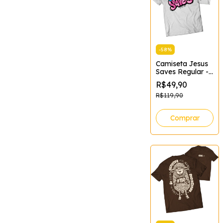
-
58
%
Camiseta Jesus
Saves Regular -
XGG
R$49,90
R$119,90
Comprar