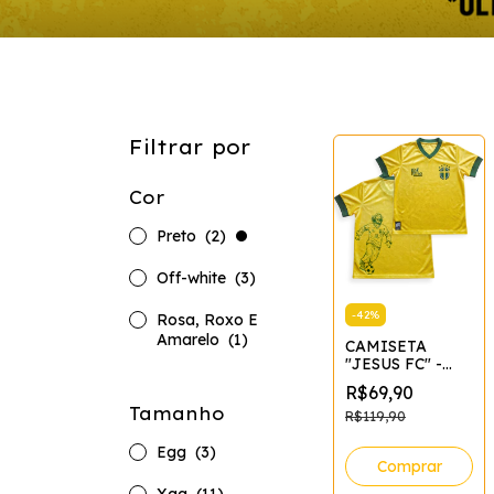
Filtrar por
Cor
Preto
(2)
Off-white
(3)
-
42
%
Rosa, Roxo E
Amarelo
(1)
CAMISETA
"JESUS FC" -
AMARELA - DRY
R$69,90
FIT
Tamanho
R$119,90
Egg
(3)
Comprar