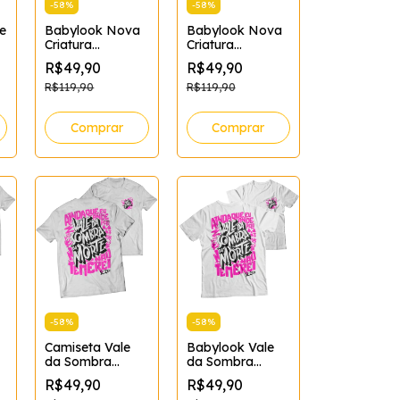
-
58
%
-
58
%
e
Babylook Nova
Babylook Nova
Criatura
Criatura
manho:XG
Feminina
Feminina
R$49,90
R$49,90
Tamanho:XG;Cor:Preto
Tamanho:P;Cor:Preto
R$119,90
R$119,90
Comprar
Comprar
-
58
%
-
58
%
Camiseta Vale
Babylook Vale
da Sombra
da Sombra
Masculina
Feminina
R$49,90
R$49,90
(Branca)
(Branca)