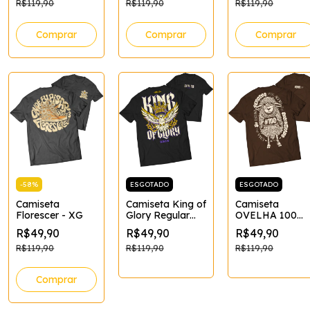
Tamanho:XG;Co
R$119,90
R$119,90
R$119,90
Comprar
Comprar
Comprar
ESGOTADO
ESGOTADO
-
58
%
Camiseta King of
Camiseta
Camiseta
Glory Regular
OVELHA 100
Florescer - XG
XG
MARROM
R$49,90
R$49,90
R$49,90
Tamanho:XG;Co
ranco
R$119,90
R$119,90
R$119,90
Comprar