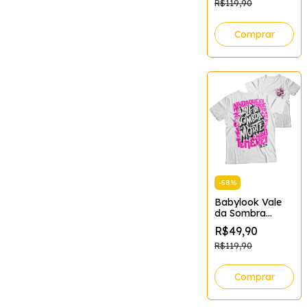
R$119,90
Comprar
-
58
%
Babylook Vale
da Sombra
Feminina
R$49,90
(Branca)
Tamanho:GG;Cor:B
R$119,90
Comprar