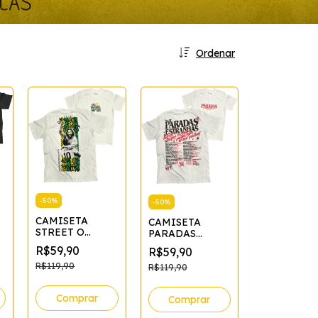
Ordenar
-
50
%
-
50
%
CAMISETA
CAMISETA
STREET O
PARADAS
MELHOR DE
ESTRANHAS -
R$59,90
R$59,90
DEUS
OFF WHITE*
R$119,90
R$119,90
Comprar
Comprar