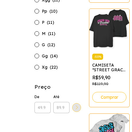
Xgg
(11)
Pp
(10)
P
(11)
M
(11)
G
(12)
Gg
(14)
-
50
%
CAMISETA
Xg
(22)
*STREET GRACE
WINS
R$59,90
R$119,90
Preço
Comprar
De
Até