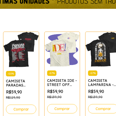
-
57
%
-
57
%
-
50
%
CAMISETA IDE -
CAMISETA
CAMISETA
STREET OFF
LAMPARINA -
PARADAS
WHITE*
STREET
ESTRANHAS -
R$59,90
R$59,90
R$59,90
PRETO*
R$139,90
R$139,90
R$119,90
Comprar
Comprar
Comprar