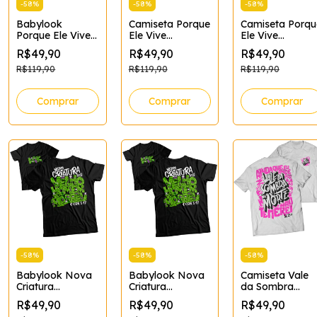
-
58
%
-
58
%
-
58
%
Babylook
Camiseta Porque
Camiseta Porqu
Porque Ele Vive
Ele Vive
Ele Vive
Feminina
Cor:Branco;Tamanho:XGG
Cor:Branco;Ta
R$49,90
R$49,90
R$49,90
rrom
Tamanho:XG;Cor:Branco
R$119,90
R$119,90
R$119,90
Comprar
Comprar
Comprar
-
58
%
-
58
%
-
58
%
Camiseta Vale
Babylook Nova
Babylook Nova
da Sombra
Criatura
Criatura
Masculina
Feminina
Feminina
R$49,90
R$49,90
R$49,90
(Branca)
to
Tamanho:GG;Cor:Preto
Tamanho:G;Cor:Preto