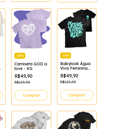
-
58
%
-
58
%
Babylook Água
Camiseta GOD is
Viva Feminina
love - XG
o)
Tamanho:XG;Cor:Preto
R$49,90
R$49,90
R$119,90
R$119,90
Comprar
Comprar