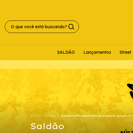
SALDÃO
Lançamentos
Street
Início
/
Saldão
/
breadcrumbs.babylooks-evangelica-gospel-cri
Saldão