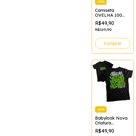
-
58
%
Camiseta
OVELHA 100
MARROM
R$49,90
Tamanho:G;Cor:Ma
R$119,90
Comprar
-
58
%
Babylook Nova
Criatura
Feminina
R$49,90
Tamanho:M;Cor:Pre