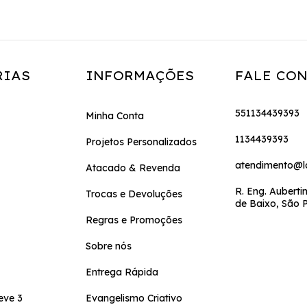
RIAS
INFORMAÇÕES
FALE CO
551134439393
Minha Conta
1134439393
Projetos Personalizados
atendimento@l
Atacado & Revenda
R. Eng. Auberti
Trocas e Devoluções
de Baixo, São P
Regras e Promoções
Sobre nós
Entrega Rápida
eve 3
Evangelismo Criativo