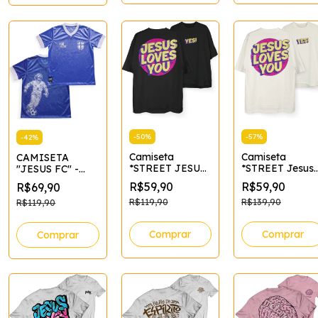
-
50
%
-
57
%
-
42
%
Camiseta
Camiseta
CAMISETA
*STREET JESUS
*STREET Jesus
"JESUS FC" -
LOVES YOU -
Loves You (rox
AZUL - DRY FIT
R$59,90
R$59,90
R$69,90
Preta*
- Off white*
R$119,90
R$139,90
R$119,90
Comprar
Comprar
Comprar