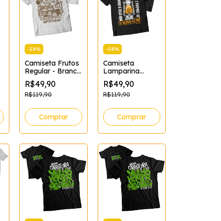
-
58
%
-
58
%
Camiseta Frutos
Camiseta
Regular - Branca
Lamparina
- XG
Regular PP
R$49,90
R$49,90
R$119,90
R$119,90
Comprar
Comprar