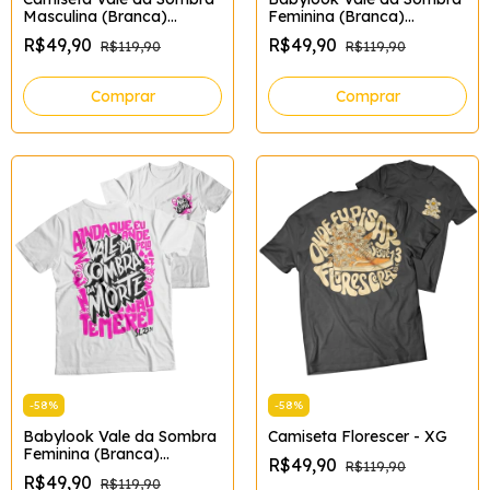
Masculina (Branca)
Feminina (Branca)
Tamanho:EGG;Cor:Branco
Tamanho:XG;Cor:Branco
R$49,90
R$49,90
R$119,90
R$119,90
Comprar
Comprar
-
58
%
-
58
%
Camiseta Florescer - XG
Babylook Vale da Sombra
Feminina (Branca)
R$49,90
R$119,90
Tamanho:GG;Cor:Branco
R$49,90
R$119,90