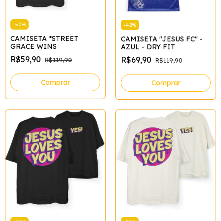
-
50
%
-
42
%
CAMISETA *STREET
CAMISETA "JESUS FC" -
GRACE WINS
AZUL - DRY FIT
R$59,90
R$69,90
R$119,90
R$119,90
Comprar
Comprar