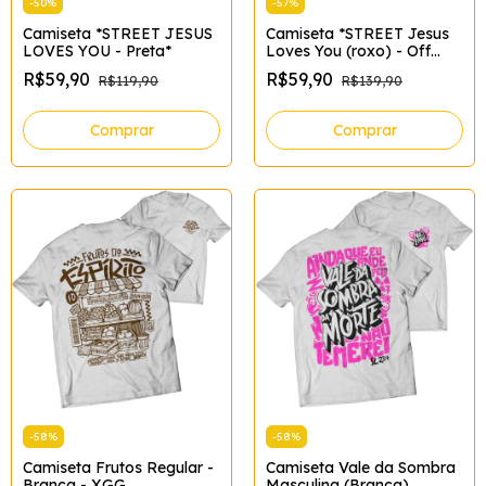
-
50
%
-
57
%
Camiseta *STREET JESUS
Camiseta *STREET Jesus
LOVES YOU - Preta*
Loves You (roxo) - Off
white*
R$59,90
R$59,90
R$119,90
R$139,90
Comprar
Comprar
-
58
%
-
58
%
Camiseta Frutos Regular -
Camiseta Vale da Sombra
Branca - XGG
Masculina (Branca)