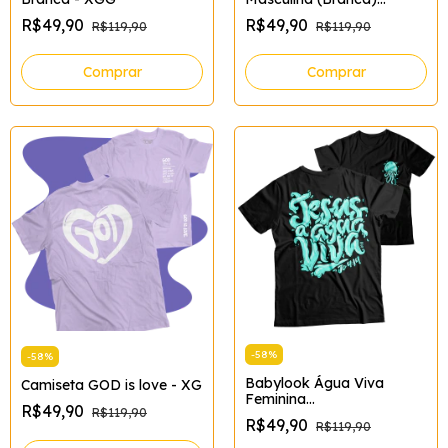
Tamanho:XG;Cor:Branco
R$49,90
R$49,90
R$119,90
R$119,90
Comprar
Comprar
-
58
%
-
58
%
Babylook Água Viva
Camiseta GOD is love - XG
Feminina
R$49,90
R$119,90
Tamanho:XG;Cor:Preto
R$49,90
R$119,90