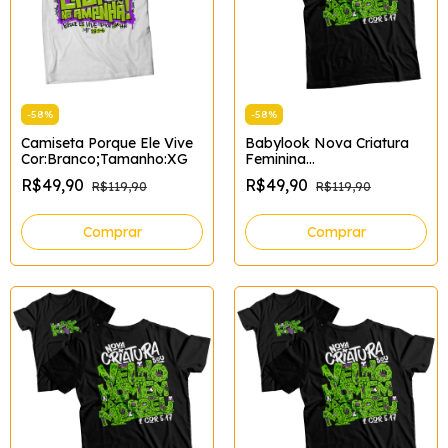
-
58
%
-
58
%
Camiseta Porque Ele Vive
Babylook Nova Criatura
Cor:Branco;Tamanho:XG
Feminina
Tamanho:XG;Cor:Preto
R$49,90
R$49,90
R$119,90
R$119,90
Comprar
Comprar