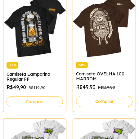
-
58
%
-
58
%
Camiseta OVELHA 100
Camiseta Lamparina
MARROM
Regular PP
Tamanho:G;Cor:Marrom
R$49,90
R$49,90
R$119,90
R$119,90
Comprar
Comprar