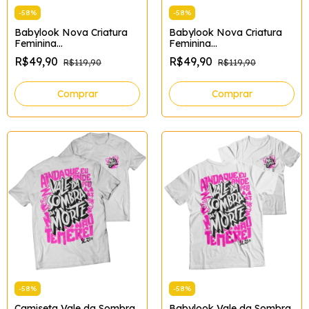
-
58
%
-
58
%
Babylook Nova Criatura
Babylook Nova Criatura
Feminina
Feminina
Tamanho:GG;Cor:Preto
Tamanho:G;Cor:Preto
R$49,90
R$49,90
R$119,90
R$119,90
Comprar
Comprar
-
58
%
-
58
%
Camiseta Vale da Sombra
Babylook Vale da Sombra