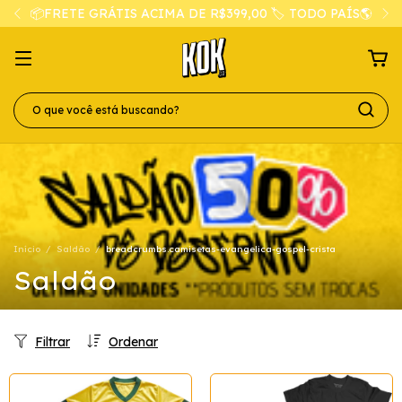
📦FRETE GRÁTIS ACIMA DE R$399,00 🏷️ TODO PAÍS🌎
Início
/
Saldão
/
breadcrumbs.camisetas-evangelica-gospel-crista
Saldão
Filtrar
Ordenar