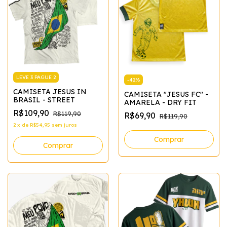
LEVE 3 PAGUE 2
-
42
%
CAMISETA JESUS IN
CAMISETA "JESUS FC" -
BRASIL - STREET
AMARELA - DRY FIT
R$109,90
R$119,90
R$69,90
R$119,90
2
x
de
R$54,95
sem juros
Comprar
Comprar